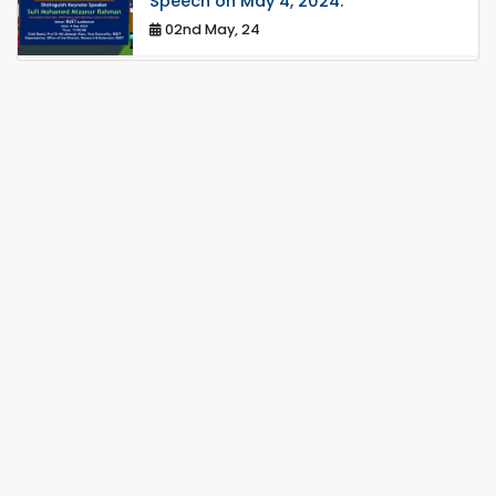
Speech on May 4, 2024.
02nd May, 24
The RUET teams exhibited
outstanding performance at the IUT
11th National ICT Fest Programming
Conte...
27th Apr, 24
RUET Shines at 46th ICPC: RUET
seized the opportunity to compete in
this 46th global final round.
19th Apr, 24
Innovative Project Showcase on
Energy & Environment
20th Apr, 24
রুয়েটে পোস্ট গ্রাজুয়েট শিক্ষার্থীদের ওরিয়েন্টেশন অনুষ্ঠিত
01st Apr, 24