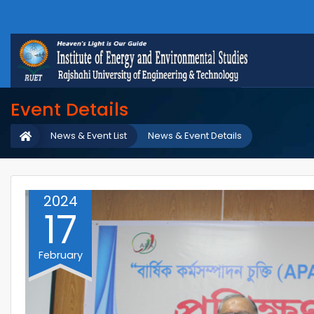
Event Details
News & Event List
News & Event Details
2024
17
February