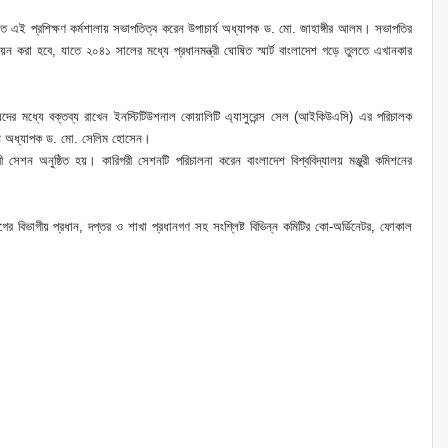
এই প্রশিক্ষণ কর্মশালায় সভাপতিত্ব করেন উপাচার্য অধ্যাপক ড. মো. জাহাঙ্গীর আলম। সভাপতির
কায়ন করা হবে, যাতে ২০৪১ সালের মধ্যে প্রধানমন্ত্রী ঘোষিত স্মার্ট বাংলাদেশ গড়ে তুলতে এখানকার
্যদের মধ্যে বক্তব্য রাখেন ইনস্টিটিউশনাল কোয়ালিটি এ্যাসুরেন্স সেল (আইকিউএসি) এর পরিচালক
রধান অধ্যাপক ড. মো. সেলিম হোসেন।
রী সেশন অনুষ্ঠিত হয়। কারিগরী সেশনটি পরিচালনা করেন বাংলাদেশ বিশ্ববিদ্যালয় মঞ্জুরী কমিশনের
িভাগের বিভাগীয় প্রধান, দপ্তর ও শাখা প্রধানগণ সহ সংশ্লিষ্ট বিভিন্ন কমিটির কো-অর্ডিনেটর, ফোকাল