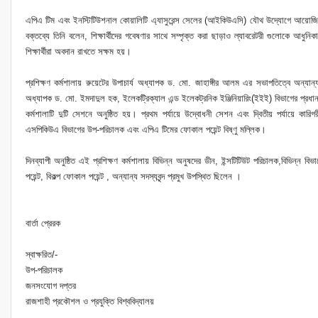
এপিএ টিম এবং ইনস্টিটিউশনাল কোয়ালিটি এ্যাসুরেন্স সেলের (আইকিউএসি) যৌথ উদ্যোগে আয়োজিত 
বক্তব্যে তিনি বলেন, শিক্ষার্থীদের গবেষণার সাথে সম্পৃক্ত করা ছাড়াও ল্যাবরেটরী গুলোকে আধুনি
শিক্ষার্থীরা অবদান রাখতে সক্ষম হয়।
প্রশিক্ষণ কর্মশালায় রুয়েটের উপাচার্য অধ্যাপক ড. মো. জাহাঙ্গীর আলম এর সভাপতিত্বে অন্যান
অধ্যাপক ড. মো. ইমদাদুল হক, ইলেকট্রিক্যাল এন্ড ইলেকট্রনিক ইঞ্জিনিয়ারিং(ইইই) বিভাগের প্
কর্মশালাটি দুটি সেশনে অনুষ্ঠিত হয়। প্রথম পর্যায়ে উদ্বোধনী সেশন এবং দ্বিতীয় পর্যায়ে কারিগ
এসপিকিউএ বিভাগের উপ-পরিচালক এবং এপিএ টিমের ফোকাল পয়েন্ট বিষ্ণু মল্লিক।
দিনব্যাপী অনুষ্ঠিত এই প্রশিক্ষণ কর্মশালায় বিভিন্ন অনুষদের ডীন, ইন্সটিটিউট পরিচালক,বিভিন্ন ব
পয়েন্ট, বিকল্প ফোকাল পয়েন্ট , অন্যান্য সদস্যবৃন্দ প্রমুখ উপস্থিত ছিলেন ।
বার্তা প্রেরক
স্বাক্ষরিত/-
উপ-পরিচালক
জনসংযোগ দপ্তর
রাজশাহী প্রকৌশল ও প্রযুক্তি বিশ্ববিদ্যালয়